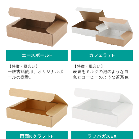
エースボールF
カフェラテF
【特徴・風合い】
【特徴・風合い】
一般古紙使用、オリジナルボ
表裏をミルクの泡のような白
ールの定番。
色とコーヒーのような茶系色
両面KクラフトF
ラフバガスEX